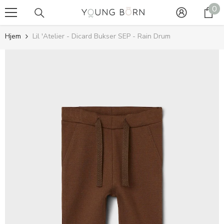
0
0
GÅ TIL INDHOLD
va
Hjem
Lil 'Atelier - Dicard Bukser SEP - Rain Drum