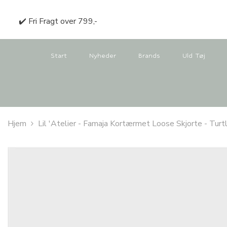
GÅ TIL INDHOLD
✔️ Fri Fragt over 799,-
Start
Nyheder
Brands
Uld Tøj
Hjem
Lil 'Atelier - Famaja Kortærmet Loose Skjorte - Tur