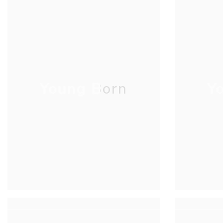
Young Born
Y