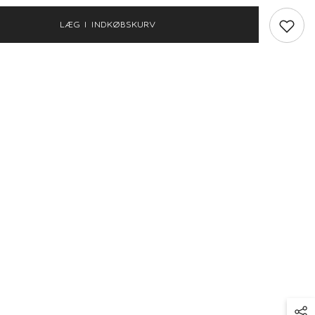
Famaja
met
Kortærmet
LÆG I INDKØBSKURV
Loose
Skjorte
-
ove
Turtledove