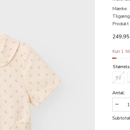
Mærke:
Tilgæng
Produkt 
249,95
Kun 1 ti
Størrel
92
Antal:
Reduce
antallet
for
Subtota
Lil
&#39;At
-