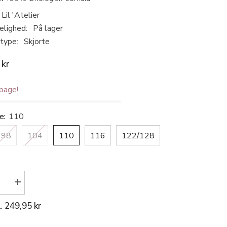
Lil 'Atelier
elighed:
På lager
type:
Skjorte
 kr
lbage!
se:
110
98
104
110
116
122/128
r
Øg
antallet
for
249,95 kr
l:
Lil
elier
&#39;Atelier
-