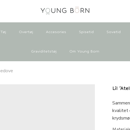
Tøj
Overtøj
Accesories
Spisetid
Sovetid
Graviditetstøj
Om Young Born
tledove
Lil 'At
Sammensæ
kvalitet
krydsmøn
Material