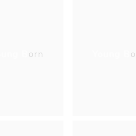
oung Born
Young Bo