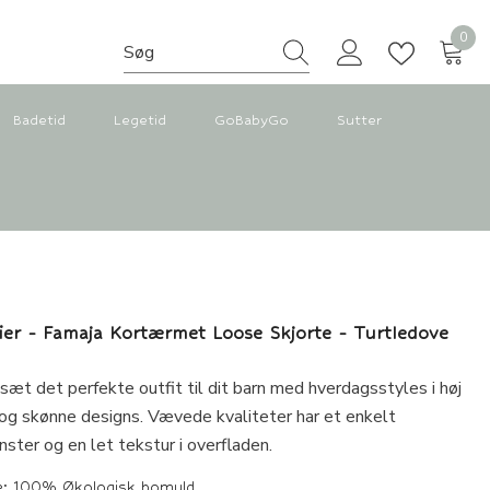
0
0
vare
Badetid
Legetid
GoBabyGo
Sutter
elier - Famaja Kortærmet Loose Skjorte - Turtledove
t det perfekte outfit til dit barn med hverdagsstyles i høj
 og skønne designs. Vævede kvaliteter har et enkelt
ster og en let tekstur i overfladen.
e: 100% Økologisk bomuld