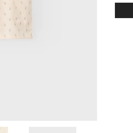
Famaja
Kortær
Loose
Skjorte
-
Turtled