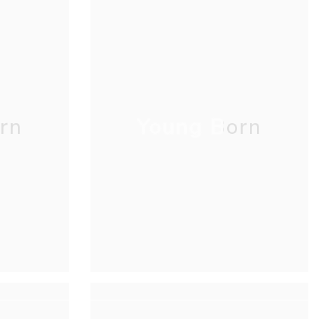
rn
Young Born