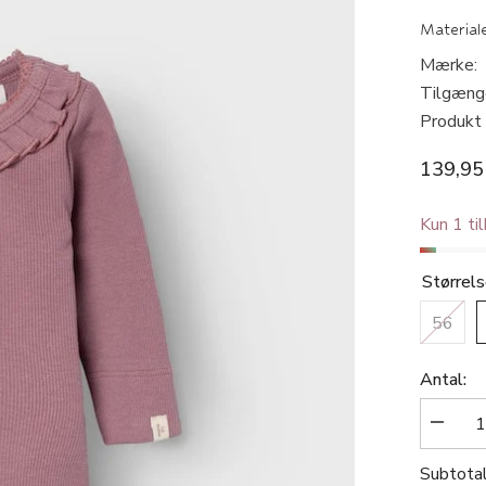
Material
Mærke:
Tilgæng
Produkt 
139,95
Kun 1 ti
Størrel
56
Antal:
Reduce
antallet
for
Subtota
Lil