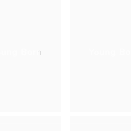
oung Born
Young Bo