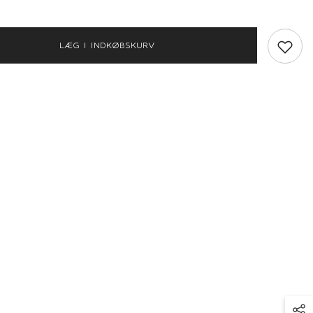
elier
&#39;Atelier
-
Gago
Dia
LÆG I INDKØBSKURV
met
Langærmet
Slim
Body
-
ia
Nostalgia
Rose