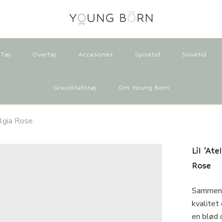
Tøj
Overtøj
Accesories
Spisetid
Sovetid
Graviditetstøj
Om Young Born
algia Rose
Lil 'At
Rose
Sammensæ
kvalitet
en blød 