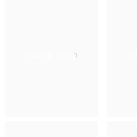
Young Born
Y