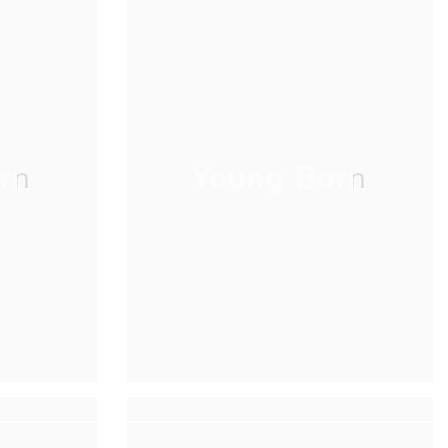
rn
Young Born