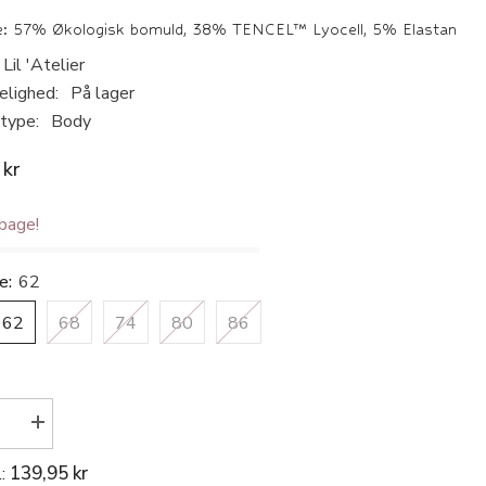
e: 57% Økologisk bomuld, 38% TENCEL™ Lyocell, 5% Elastan
Lil 'Atelier
elighed:
På lager
type:
Body
 kr
lbage!
se:
62
62
68
74
80
86
r
Øg
antallet
for
139,95 kr
l:
Lil