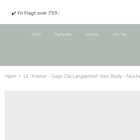
GÅ TIL INDHOLD
✔️ Fri Fragt over 799,-
Start
Nyheder
Brands
Uld Tøj
Hjem
Lil 'Atelier - Gago Dia Langærmet Slim Body - Nost