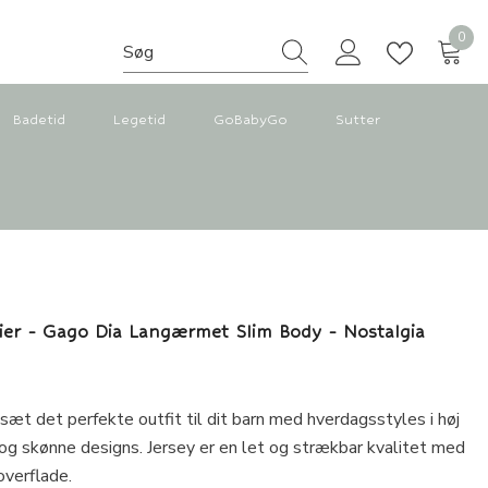
0
0
vare
Badetid
Legetid
GoBabyGo
Sutter
elier - Gago Dia Langærmet Slim Body - Nostalgia
t det perfekte outfit til dit barn med hverdagsstyles i høj
 og skønne designs. Jersey er en let og strækbar kvalitet med
overflade.