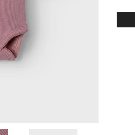
&#39;At
-
Gago
Dia
Langær
Slim
Body
-
Nostalg
Rose