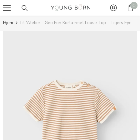
0
0
GÅ TIL INDHOLD
va
Hjem
Lil 'Atelier - Geo Fon Kortærmet Loose Top - Tigers Eye