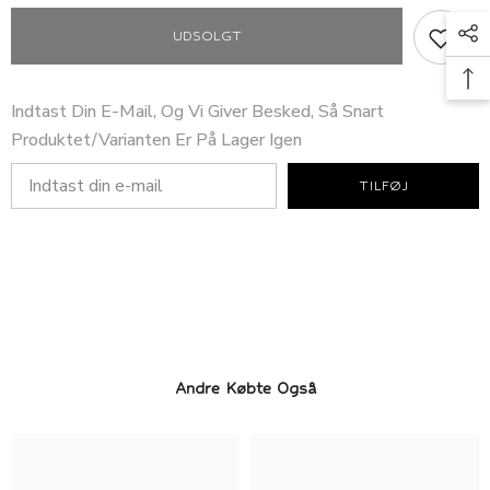
Lamao
Lamao
Langærmet
Langærmet
UDSOLGT
Strik
Strik
-
-
Warm
Warm
Sand
Sand
Indtast Din E-Mail, Og Vi Giver Besked, Så Snart
Produktet/varianten Er På Lager Igen
TILFØJ
Andre Købte Også