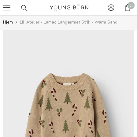
0
0
GÅ TIL INDHOLD
va
Hjem
Lil 'Atelier - Lamao Langærmet Strik - Warm Sand