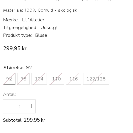
Materiale: 100% Bomuld - økologisk
Mærke:
Lil 'Atelier
Tilgængelighed:
Udsolgt
Produkt type:
Bluse
299,95 kr
Størrelse:
92
92
98
104
110
116
122/128
Antal:
Reducer
Øg
antallet
antallet
for
for
299,95 kr
Subtotal:
Lil
Lil
&#39;Atelier
&#39;Atelier
-
-