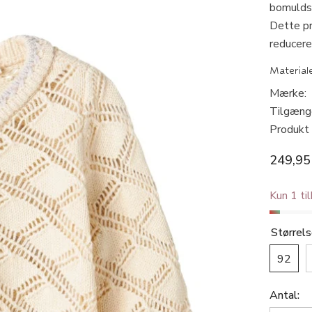
bomuldsl
Dette p
reducere
Material
Mærke:
Tilgæng
Produkt 
249,95
Kun 1 ti
Størrel
92
Antal: