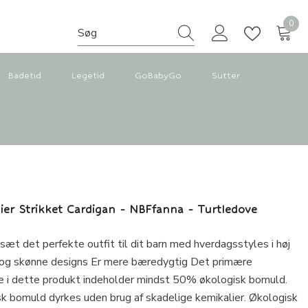
0
0
vare
Badetid
Legetid
GoBabyGo
Sutter
elier Strikket Cardigan - NBFfanna - Turtledove
t det perfekte outfit til dit barn med hverdagsstyles i høj
 og skønne designs Er mere bæredygtig Det primære
e i dette produkt indeholder mindst 50% økologisk bomuld.
k bomuld dyrkes uden brug af skadelige kemikalier. Økologisk