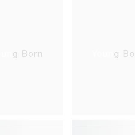
oung Born
Young Bo