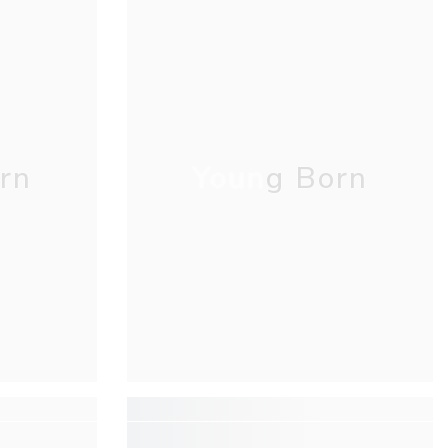
rn
Young Born