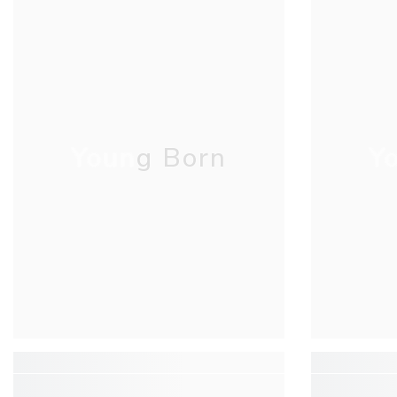
Young Born
Y