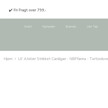
GÅ TIL INDHOLD
✔️ Fri Fragt over 799,-
Start
Nyheder
Brands
Uld Tøj
Hjem
Lil' Atelier Strikket Cardigan - NBFfanna - Turtledov