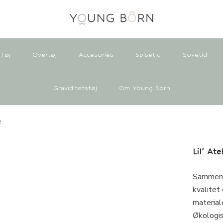
Tøj
Overtøj
Accesories
Spisetid
Sovetid
Graviditetstøj
Om Young Born
e
Lil' At
Sammensæ
kvalitet
material
Økologis