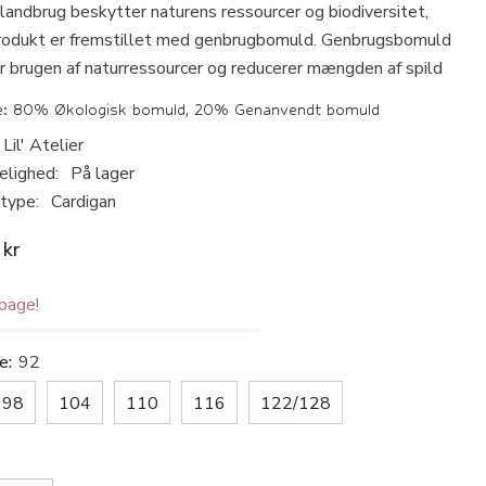
andbrug beskytter naturens ressourcer og biodiversitet,
rodukt er fremstillet med genbrugbomuld. Genbrugsbomuld
r brugen af naturressourcer og reducerer mængden af spild
e: 80% Økologisk bomuld, 20% Genanvendt bomuld
Lil' Atelier
elighed:
På lager
type:
Cardigan
 kr
lbage!
se:
92
98
104
110
116
122/128