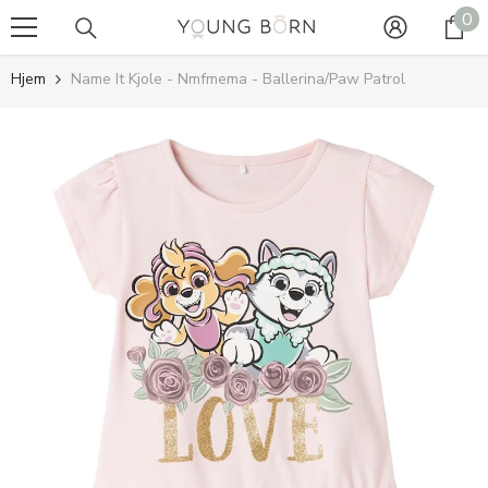
0
0
GÅ TIL INDHOLD
va
Hjem
Name It Kjole - Nmfmema - Ballerina/Paw Patrol