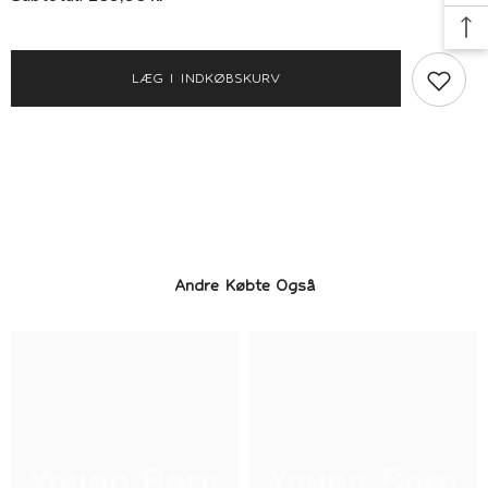
It
It
Kjole
Kjole
-
-
Nmfmema
Nmfmema
LÆG I INDKØBSKURV
-
-
Ballerina/Paw
Ballerina/Paw
Patrol
Patrol
Andre Købte Også
Young Born
Young Born