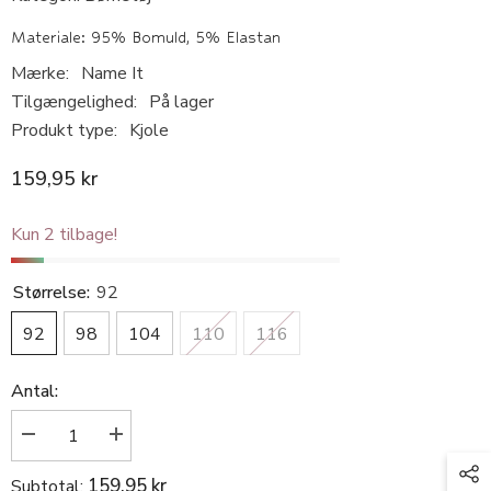
Materiale: 95% Bomuld, 5% Elastan
Mærke:
Name It
Tilgængelighed:
På lager
Produkt type:
Kjole
159,95 kr
Kun 2 tilbage!
Størrelse:
92
92
98
104
110
116
Antal:
Reducer
Øg
antallet
antallet
for
for
159,95 kr
Subtotal:
Name
Name