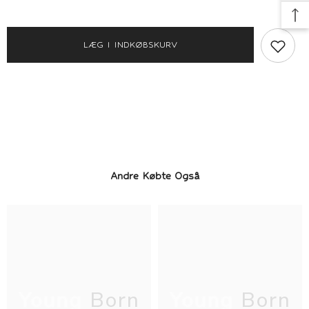
It
It
Lang
Lang
Nederdel
Nederdel
-
-
LÆG I INDKØBSKURV
Nkffelicia
Nkffelicia
-
-
Black
Black
Andre Købte Også
Young Born
Young Born