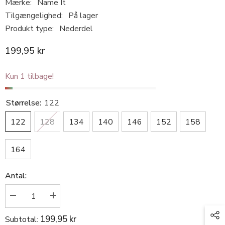
Mærke:
Name It
Tilgængelighed:
På lager
Produkt type:
Nederdel
199,95 kr
Kun 1 tilbage!
Størrelse:
122
122
128
134
140
146
152
158
164
Antal:
Reducer
Øg
antallet
antallet
for
for
199,95 kr
Subtotal:
Name
Name