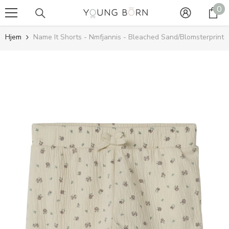
0
0
GÅ TIL INDHOLD
va
Hjem
Name It Shorts - Nmfjannis - Bleached Sand/Blomsterprint